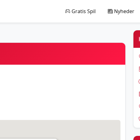
Gratis Spil
Nyheder