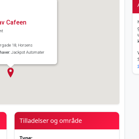
av Cafeen
nt
rgade 18, Horsens
haver:
Jackpot Automater
Tilladelser og område
Type: