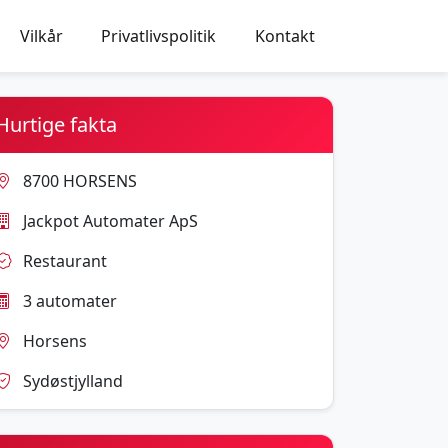
Vilkår
Privatlivspolitik
Kontakt
Hurtige fakta
8700 HORSENS
Jackpot Automater ApS
Restaurant
3 automater
Horsens
Sydøstjylland