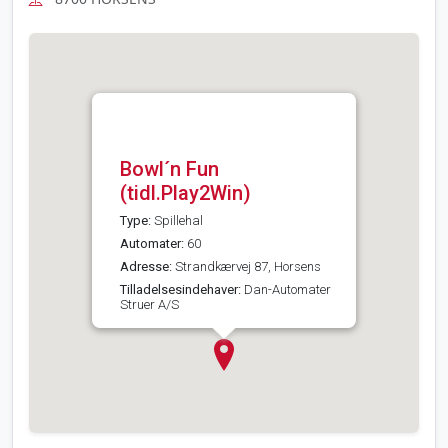
Bowl´n Fun
(tidl.Play2Win)
Type:
Spillehal
Automater:
60
Adresse:
Strandkærvej 87, Horsens
Tilladelsesindehaver:
Dan-Automater
Struer A/S