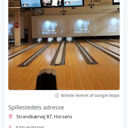
Billede leveret af Google Maps
Spillestedets adresse
Strandkærvej 87, Horsens
8700 HORSENS