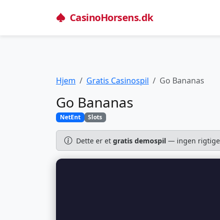
CasinoHorsens.dk
Hjem
Gratis Casinospil
Go Bananas
Go Bananas
NetEnt
Slots
Dette er et
gratis demospil
— ingen rigtige