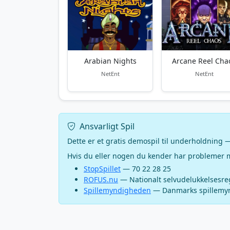
Arabian Nights
Arcane Reel Cha
NetEnt
NetEnt
Ansvarligt Spil
Dette er et gratis demospil til underholdning 
Hvis du eller nogen du kender har problemer m
StopSpillet
— 70 22 28 25
ROFUS.nu
— Nationalt selvudelukkelsesre
Spillemyndigheden
— Danmarks spillemy