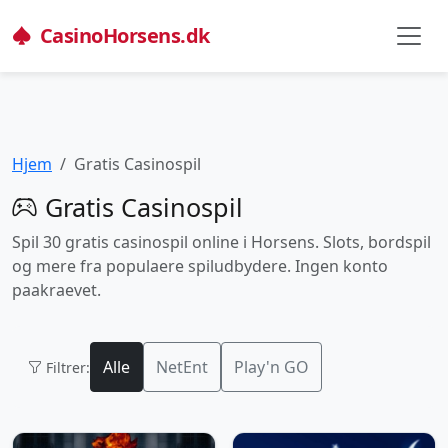
CasinoHorsens.dk
Hjem
Gratis Casinospil
Gratis Casinospil
Spil 30 gratis casinospil online i Horsens. Slots, bordspil
og mere fra populaere spiludbydere. Ingen konto
paakraevet.
Alle
NetEnt
Play'n GO
Filtrer: