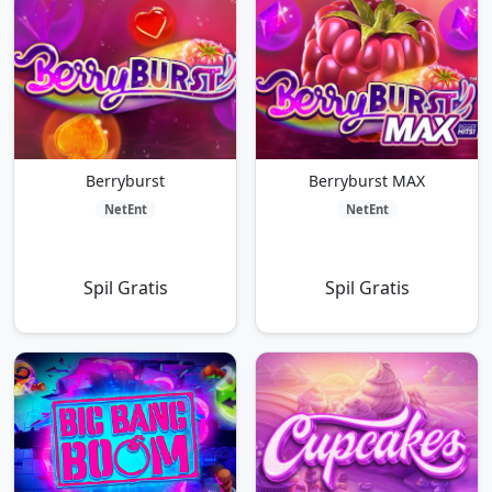
Berryburst
Berryburst MAX
NetEnt
NetEnt
Spil Gratis
Spil Gratis