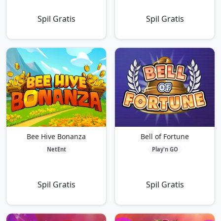
Spil Gratis
Spil Gratis
Bee Hive Bonanza
Bell of Fortune
NetEnt
Play'n GO
Spil Gratis
Spil Gratis