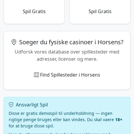
Spil Gratis
Spil Gratis
Soeger du fysiske casinoer i Horsens?
Udforsk vores database over spillesteder med
adresser, licenser og mere.
Find Spillesteder i Horsens
Ansvarligt Spil
Disse er gratis demospil til underholdning — ingen
rigtige penge bruges eller kan vindes. Du skal vaere
18+
for at bruge disse spil.