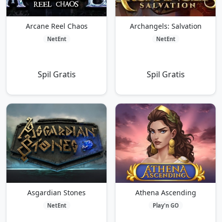
Arcane Reel Chaos
Archangels: Salvation
NetEnt
NetEnt
Spil Gratis
Spil Gratis
Asgardian Stones
Athena Ascending
NetEnt
Play'n GO